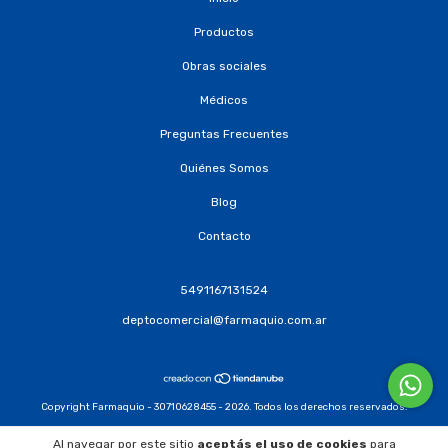
Productos
Obras sociales
Médicos
Preguntas Frecuentes
Quiénes Somos
Blog
Contacto
5491167131524
deptocomercial@farmaquio.com.ar
Copyright Farmaquio - 30710628455 - 2026. Todos los derechos reservados.
Defensa de las y los consumidores. Para reclamos
ingresá acá.
Al navegar por este sitio
aceptás el uso de cookies
para